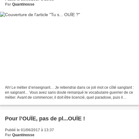
Par
Quantinosse
Ah! Le métier d’enseignant… Je retiendrai dans ce joli mot ce côté sanglant :
en saignant… Vous avez sans doute remarqué le vocabulaire guerrier de ce
métier. Avant de commencer, il doit être licencié, quel paradoxe, puis il
corrige ses élèves, les interroge,...
Pour l’OUÏE, pas de pl...OUÏE !
Publié le 01/06/2017 à 13:37
Par
Quantinosse