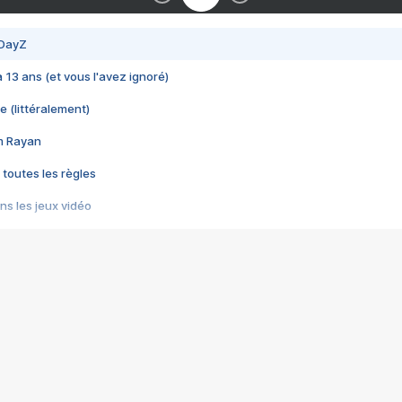
 DayZ
 a 13 ans (et vous l'avez ignoré)
e (littéralement)
im Rayan
 toutes les règles
s les jeux vidéo
us choquant de Rockstar ? - Le scandale BULLY
e plus moche de Steam
du RÊVE tourne au CAUCHEMAR
pendant 8 heures
it… à tort
umiliés par un jeu vidéo