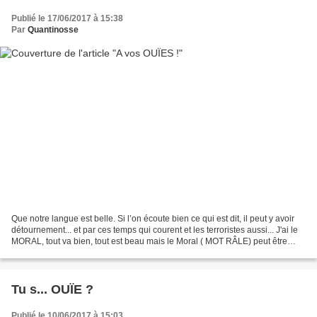
Publié le 17/06/2017 à 15:38
Par
Quantinosse
Que notre langue est belle. Si l’on écoute bien ce qui est dit, il peut y avoir
détournement... et par ces temps qui courent et les terroristes aussi... J'ai le
MORAL, tout va bien, tout est beau mais le Moral ( MOT RÂLE) peut être
aussi le mot de la...
Tu s... OUÏE ?
Publié le 10/06/2017 à 15:03