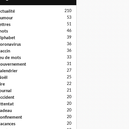
210
ctualité
53
humour
51
ettres
46
mots
39
lphabet
36
oronavirus
36
accin
33
eu de mots
31
gouvernement
27
alendrier
25
Noël
22
ire
21
ournal
20
ccident
20
ttentat
20
cadeau
20
onfinement
20
acances