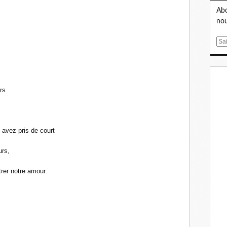
Abo
nou
E
m
a
.
i
l
rs
 avez pris de court
rs,
rer notre amour.