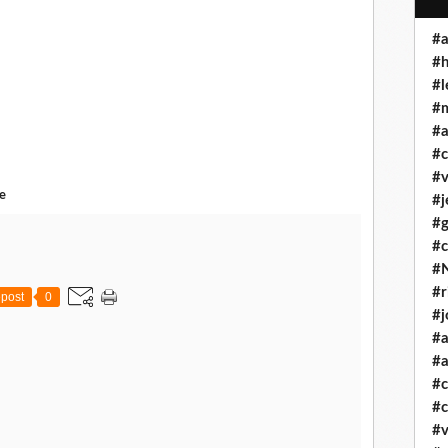
#a
#
#l
#
#a
#c
#v
e
#j
#
#c
#
#r
post
0
#j
#a
#a
#
#c
#v