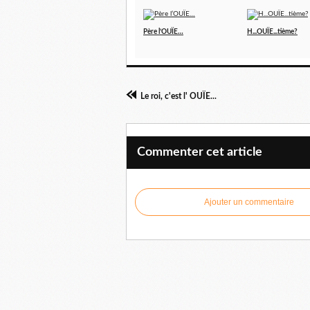
Père l’OUÏE…
H...OUÏE...tième?
Le roi, c'est l' OUÏE...
Commenter cet article
Ajouter un commentaire