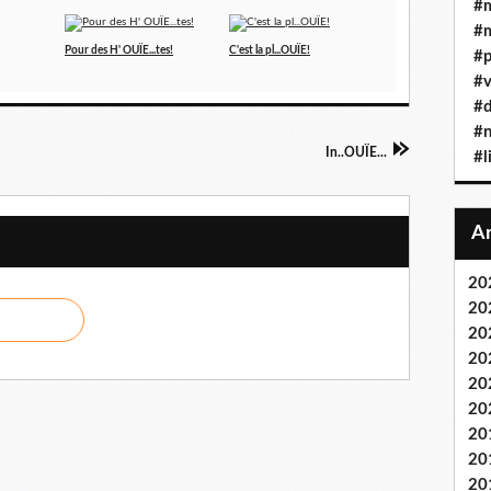
#
#m
Pour des H' OUÏE...tes!
C'est la pl...OUÏE!
#p
#v
#d
#n
In..OUÏE...
#l
20
20
20
20
20
20
20
20
20